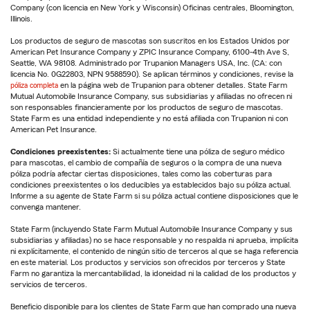
Company (con licencia en New York y Wisconsin) Oficinas centrales, Bloomington,
Illinois.
Los productos de seguro de mascotas son suscritos en los Estados Unidos por
American Pet Insurance Company y ZPIC Insurance Company, 6100-4th Ave S,
Seattle, WA 98108. Administrado por Trupanion Managers USA, Inc. (CA: con
licencia No. 0G22803, NPN 9588590). Se aplican términos y condiciones, revise la
póliza completa
en la página web de Trupanion para obtener detalles. State Farm
Mutual Automobile Insurance Company, sus subsidiarias y afiliadas no ofrecen ni
son responsables financieramente por los productos de seguro de mascotas.
State Farm es una entidad independiente y no está afiliada con Trupanion ni con
American Pet Insurance.
Condiciones preexistentes:
Si actualmente tiene una póliza de seguro médico
para mascotas, el cambio de compañía de seguros o la compra de una nueva
póliza podría afectar ciertas disposiciones, tales como las coberturas para
condiciones preexistentes o los deducibles ya establecidos bajo su póliza actual.
Informe a su agente de State Farm si su póliza actual contiene disposiciones que le
convenga mantener.
State Farm (incluyendo State Farm Mutual Automobile Insurance Company y sus
subsidiarias y afiliadas) no se hace responsable y no respalda ni aprueba, implícita
ni explícitamente, el contenido de ningún sitio de terceros al que se haga referencia
en este material. Los productos y servicios son ofrecidos por terceros y State
Farm no garantiza la mercantabilidad, la idoneidad ni la calidad de los productos y
servicios de terceros.
Beneficio disponible para los clientes de State Farm que han comprado una nueva