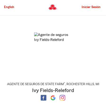
Pasar
al
English
Iniciar Sesión
contenido
principal
Comienzo
del
contenido
principal
®
AGENTE DE SEGUROS DE STATE FARM
,
ROCHESTER HILLS
, MI
Ivy Fields-Releford