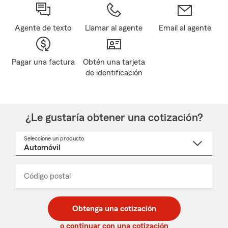
Agente de texto
Llamar al agente
Email al agente
Pagar una factura
Obtén una tarjeta
de identificación
¿Le gustaría obtener una cotización?
Seleccione un producto
Seleccione
un
nombre
de
producto
del
Código postal
Ingresa
Ingresa
_____
menú
un
un
desplegable
código
código
postal
postal
Obtenga una cotización
de
de
5
5
o continuar con una cotización