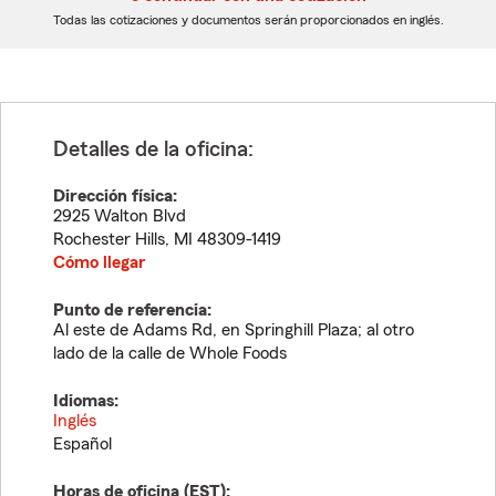
dígitos
dígitos
Todas las cotizaciones y documentos serán proporcionados en inglés.
Detalles de la oficina:
Dirección física:
2925 Walton Blvd
Rochester Hills
,
MI
48309-1419
Cómo llegar
Punto de referencia:
Al este de Adams Rd, en Springhill Plaza; al otro
lado de la calle de Whole Foods
Idiomas:
Inglés
Español
Horas de oficina (
EST
):