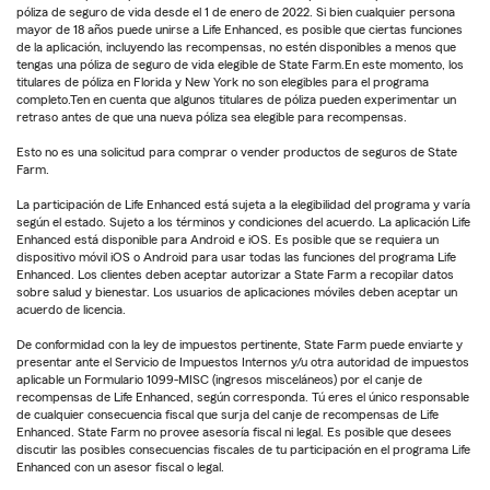
póliza de seguro de vida desde el 1 de enero de 2022. Si bien cualquier persona
mayor de 18 años puede unirse a Life Enhanced, es posible que ciertas funciones
de la aplicación, incluyendo las recompensas, no estén disponibles a menos que
tengas una póliza de seguro de vida elegible de State Farm.En este momento, los
titulares de póliza en Florida y New York no son elegibles para el programa
completo.Ten en cuenta que algunos titulares de póliza pueden experimentar un
retraso antes de que una nueva póliza sea elegible para recompensas.
Esto no es una solicitud para comprar o vender productos de seguros de State
Farm.
La participación de Life Enhanced está sujeta a la elegibilidad del programa y varía
según el estado. Sujeto a los términos y condiciones del acuerdo. La aplicación Life
Enhanced está disponible para Android e iOS. Es posible que se requiera un
dispositivo móvil iOS o Android para usar todas las funciones del programa Life
Enhanced. Los clientes deben aceptar autorizar a State Farm a recopilar datos
sobre salud y bienestar. Los usuarios de aplicaciones móviles deben aceptar un
acuerdo de licencia.
De conformidad con la ley de impuestos pertinente, State Farm puede enviarte y
presentar ante el Servicio de Impuestos Internos y/u otra autoridad de impuestos
aplicable un Formulario 1099-MISC (ingresos misceláneos) por el canje de
recompensas de Life Enhanced, según corresponda. Tú eres el único responsable
de cualquier consecuencia fiscal que surja del canje de recompensas de Life
Enhanced. State Farm no provee asesoría fiscal ni legal. Es posible que desees
discutir las posibles consecuencias fiscales de tu participación en el programa Life
Enhanced con un asesor fiscal o legal.